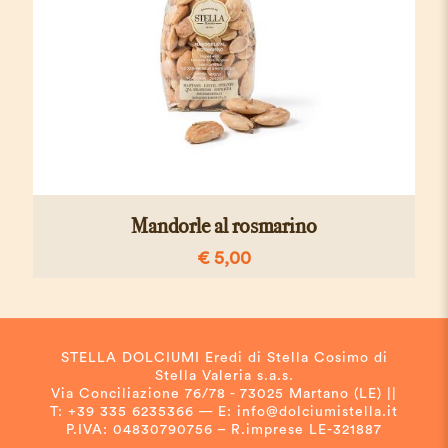
Mandorle al rosmarino
€
5,00
STELLA DOLCIUMI Eredi di Stella Cosimo di
Stella Valeria s.a.s.
Via Conciliazione 76/78 - 73025 Martano (LE) ||
T: +39 335 6235366 — E: info@dolciumistella.it
P.IVA: 04830790756 – R.imprese LE-321887