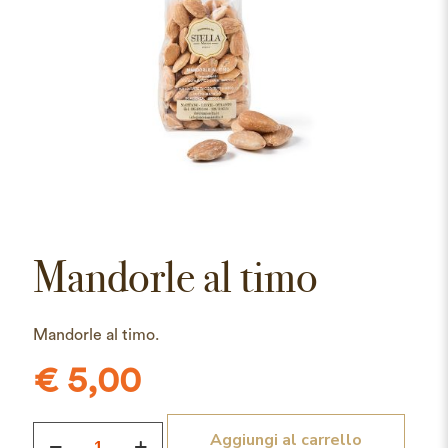
Mandorle al timo
Mandorle al timo.
€
5,00
Mandorle
Aggiungi al carrello