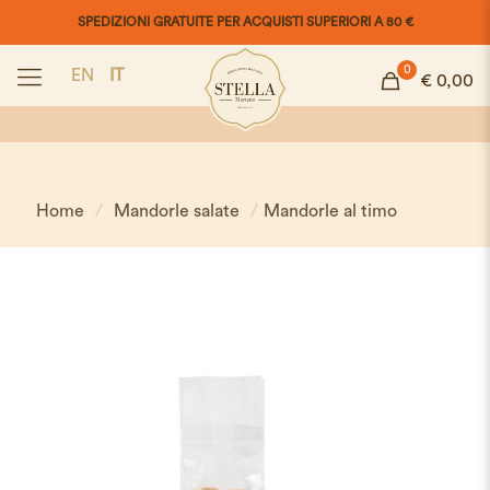
SPEDIZIONI GRATUITE PER ACQUISTI SUPERIORI A 80 €
0
EN
IT
€ 0,00
Home
/
Mandorle salate
/
Mandorle al timo