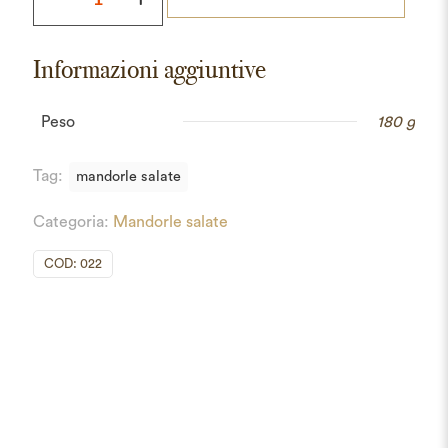
al
timo
Informazioni aggiuntive
quantità
Peso
180 g
Tag:
mandorle salate
Categoria:
Mandorle salate
COD:
022