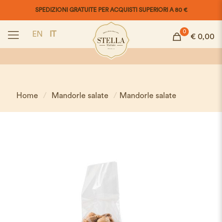
SPEDIZIONI GRATUITE PER ACQUISTI SUPERIORI A 80 €
0
EN
IT
€ 0,00
Home
/
Mandorle salate
/
Mandorle salate