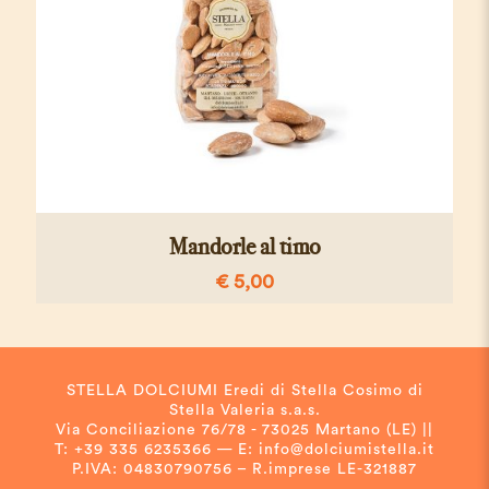
Mandorle al timo
€
5,00
STELLA DOLCIUMI Eredi di Stella Cosimo di
Stella Valeria s.a.s.
Via Conciliazione 76/78 - 73025 Martano (LE) ||
T: +39 335 6235366 — E: info@dolciumistella.it
P.IVA: 04830790756 – R.imprese LE-321887