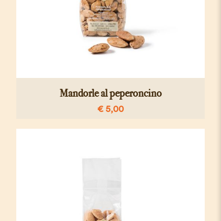
Mandorle al peperoncino
€
5,00