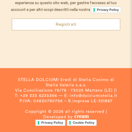
esperienza su questo sito web, per gestire l'accesso al tuo
account e per altri scopi descritti nella nostra
Privacy Policy
Registrati
STELLA DOLCIUMI Eredi di Stella Cosimo di
Stella Valeria s.a.s.
Via Conciliazione 76/78 - 73025 Martano (LE) ||
T: +39 335 6235366 — E: info@dolciumistella.it
P.IVA: 04830790756 – R.imprese LE-321887
Copyright © 2026 all rights reserved |
Developed by
Privacy Policy
Cookie Policy