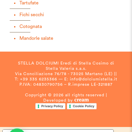
Tartufate
Fichi secchi
Cotognata
Mandorle salate
STELLA DOLCIUMI Eredi di Stella Cosimo di
Stella Valeria s.a.s.
Via Conciliazione 76/78 - 73025 Martano (LE) ||
T: +39 335 6235366 — E: info@dolciumistella.it
P.IVA: 04830790756 – R.imprese LE-321887
Copyright © 2026 all rights reserved |
Developed by
Privacy Policy
Cookie Policy