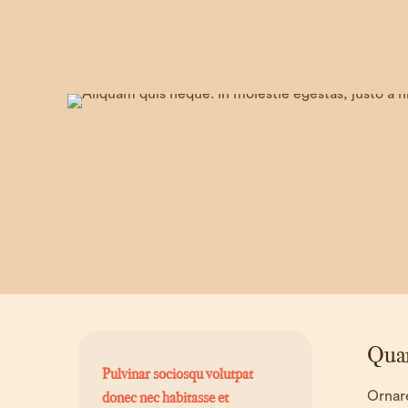
Quan
Pulvinar sociosqu volutpat
donec nec habitasse et
Ornare