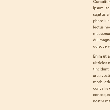
Curabitur
ipsum lac
sagittis 
phasellus
lectus ne
maecenas 
dui magna
quisque v
Enim ut 
ultricies
tincidunt
arcu vest
morbi etia
convallis
consequat
nostra ma