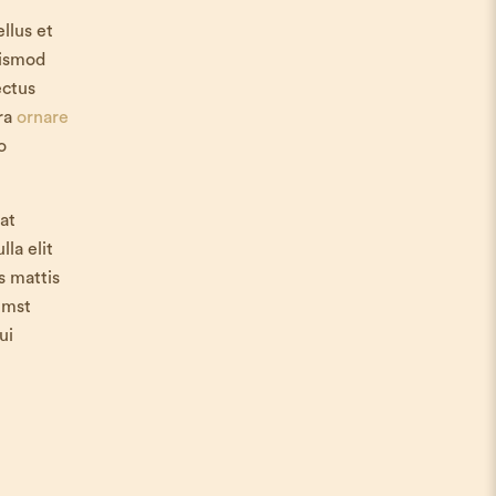
llus et
uismod
ectus
ora
ornare
o
at
la elit
s mattis
umst
ui