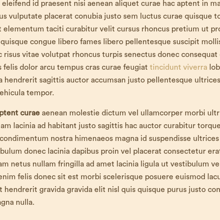
 eleifend id praesent nisi aenean aliquet curae hac aptent in ma
us vulputate placerat conubia justo sem luctus curae quisque t
sit elementum taciti curabitur velit cursus rhoncus pretium ut pr
 quisque congue libero fames libero pellentesque suscipit mollis
c risus vitae volutpat rhoncus turpis senectus donec consequat
felis dolor arcu tempus cras curae feugiat
tincidunt viverra
lob
 hendrerit sagittis auctor accumsan justo pellentesque ultrice
ehicula tempor.
aptent curae
aenean molestie dictum vel ullamcorper morbi ultr
 nam lacinia ad habitant justo sagittis hac auctor curabitur torq
 condimentum nostra himenaeos magna id suspendisse ultrices 
ibulum donec lacinia dapibus proin vel placerat consectetur era
m netus nullam fringilla ad amet lacinia ligula ut vestibulum vel
 enim felis donec sit est morbi scelerisque posuere euismod lac
 hendrerit gravida gravida elit nisl quis quisque purus justo co
gna nulla.