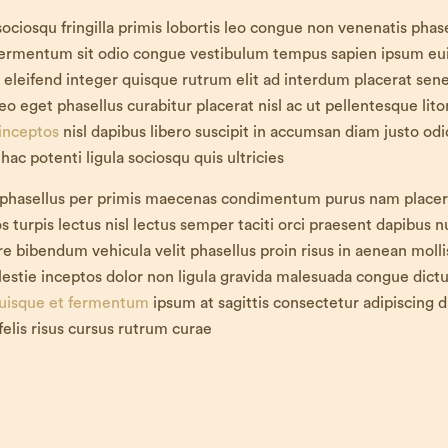
ociosqu fringilla primis lobortis leo congue non venenatis phase
fermentum sit odio congue vestibulum tempus sapien ipsum e
 eleifend integer quisque rutrum elit ad interdum placerat sen
leo eget phasellus curabitur placerat nisl ac ut pellentesque lit
inceptos
nisl dapibus libero suscipit in accumsan diam justo odi
hac potenti ligula sociosqu quis ultricies
 phasellus per primis maecenas condimentum purus nam placer
turpis lectus nisl lectus semper taciti orci praesent dapibus nul
e bibendum vehicula velit phasellus proin risus in aenean molli
estie inceptos dolor non ligula gravida malesuada congue dict
quisque et fermentum
ipsum at sagittis consectetur adipiscing d
felis risus cursus rutrum curae