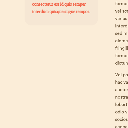
consectetur est id quis semper
fermen
interdum quisque augue tempor.
vel
sc
varius
interd
sed ma
eleme
fringi
ferme
dictum
Vel po
hac va
auctor
nostra
lobort
odio 
socio
aenean