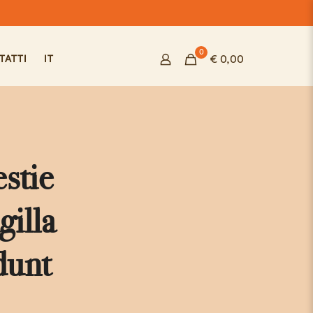
0
€ 0,00
TATTI
IT
stie
gilla
dunt