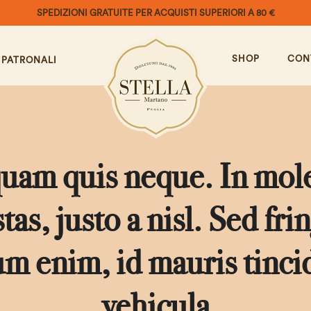
SPEDIZIONI GRATUITE PER ACQUISTI SUPERIORI A 80 €
SHOP
CON
 PATRONALI
quam quis neque. In mole
tas, justo a nisl. Sed frin
um enim, id mauris tinci
vehicula