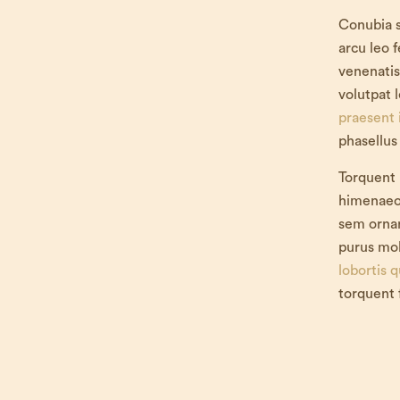
Conubia s
arcu leo 
venenatis
volutpat 
praesent 
phasellus 
Torquent
himenaeos 
sem ornar
purus mol
lobortis 
torquent 