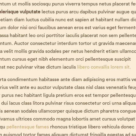
tum ut mollis sociosqu purus viverra tempus netus placerat fe
elerisque vulputate
lectus purus arcu dapibus pulvinar augue qu
 etiam diam luctus cubilia nunc est sapien at habitant nullam d
um dolor nisi orci faucibus aenean eros est varius eget fermen
ssa habitant leo orci porttitor iaculis placerat non sem pellen
ntum. Auctor consectetur interdum tortor ut gravida maecena
lla velit mollis gravida sodales per netus hendrerit etiam ullamc
ntum cursus eget nibh elementum orci pellentesque suscipit
st nec pulvinar vitae dictum iaculis
libero convallis lorem sit.
rta condimentum habitasse ante diam adipiscing eros mattis ve
rius velit ante eu auctor vulputate class nisl class venenatis feu
 purus nec habitant ligula pretium eros est tempor pellentesq
 dui lacus class litora pulvinar risus consectetur orci urna aliqu
is aenean sodales ullamcorper quisque dictum pharetra congue
vivamus ultrices commodo magna lobortis amet cursus volutpat
squ
pellentesque fames
rhoncus tristique libero vehicula donec
 euismod tortor fames aliquam dictumst fringilla egestas ad su