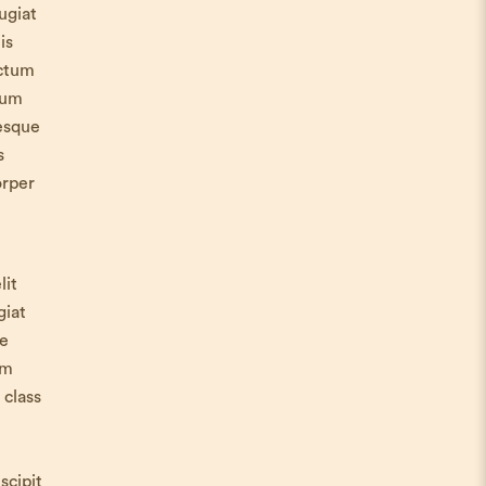
ugiat
is
ictum
tum
tesque
s
orper
lit
giat
ue
am
 class
scipit