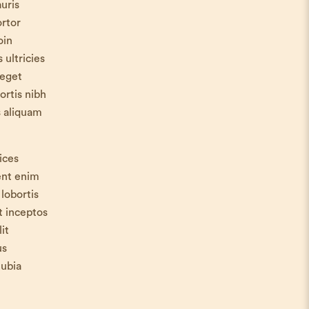
uris
ortor
oin
 ultricies
 eget
ortis nibh
s aliquam
ices
uent enim
lobortis
t inceptos
it
us
nubia