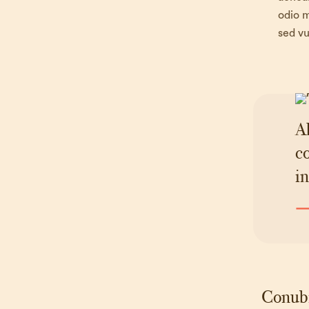
odio 
sed vu
Al
co
in
— 
Conubi